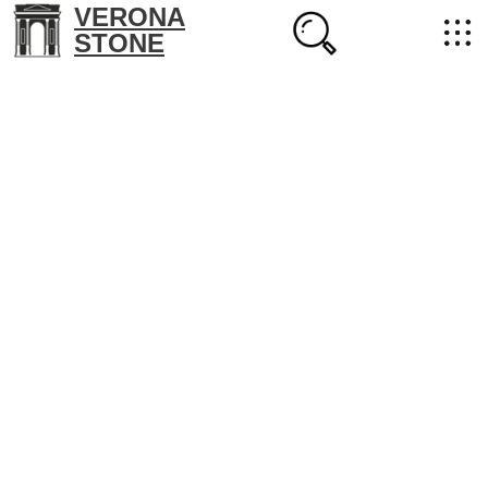
VERONA
STONE
+7 (702) 218-22-38
masterstone@yandex.kz