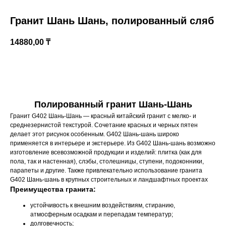
Гранит Шань Шань, полированный сляб
14880,00
₸
КУПИТЬ
Полированный гранит Шань-Шань
Гранит G402 Шань-Шань — красный китайский гранит с мелко- и
Казахстан, Алматы, ул Султана Бейбарыса,
среднезернистой текстурой. Сочетание красных и черных пятен
32
делает этот рисунок особенным. G402 Шань-шань широко
применяется в интерьере и экстерьере. Из G402 Шань-шань возможно
изготовление всевозможной продукции и изделий: плитка (как для
пола, так и настенная), слэбы, столешницы, ступени, подоконники,
парапеты и другие. Также привлекательно использование гранита
G402 Шань-шань в крупных строительных и ландшафтных проектах
Преимущества гранита:
устойчивость к внешним воздействиям, стиранию,
атмосферным осадкам и перепадам температур;
долговечность;