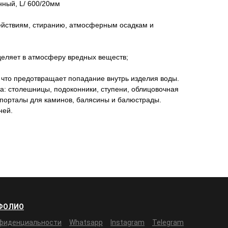
нный, L/ 600/20мм
действиям, стиранию, атмосферным осадкам и
ыделяет в атмосферу вредных веществ;
, что предотвращает попадание внутрь изделия воды.
а: столешницы, подоконники, ступени, облицовочная
, порталы для каминов, балясины и балюстрады.
ней.
ФОЛИО
нфиденциальности
Whatsapp
Instagram
Telegram