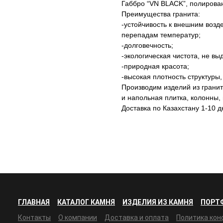
Габбро “VN BLACK”, полирова
Преимущества гранита:
-устойчивость к внешним воз
перепадам температур;
-долговечность;
-экологическая чистота, не в
-природная красота;
-высокая плотность структуры
Производим изделий из гранит
и напольная плитка, колонны
Доставка по Казахстану 1-10 д
ГЛАВНАЯ
КАТАЛОГ КАМНЯ
ИЗДЕЛИЯ ИЗ КАМНЯ
ПОРТ
Контакты
О компании
Доставка и оплата
Политика ко