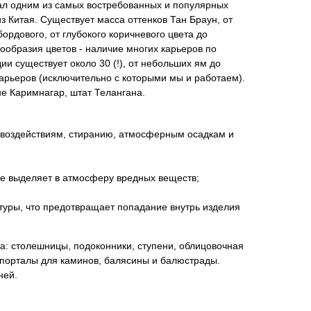
тал одним из самых востребованных и популярных
з Китая. Существует масса оттенков Тан Браун, от
ордового, от глубокого коричневого цвета до
нообразия цветов - наличие многих карьеров по
ии существует около 30 (!), от небольших ям до
арьеров (исключительно с которыми мы и работаем).
не Каримнагар, штат Телангана.
 воздействиям, стиранию, атмосферным осадкам и
 не выделяет в атмосферу вредных веществ;
ктуры, что предотвращает попадание внутрь изделия
а: столешницы, подоконники, ступени, облицовочная
, порталы для каминов, балясины и балюстрады.
ней.