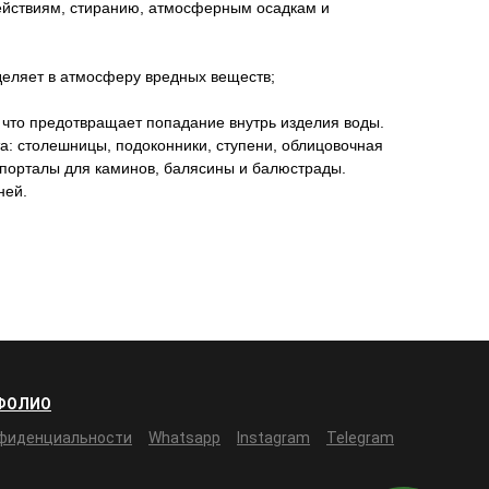
действиям, стиранию, атмосферным осадкам и
ыделяет в атмосферу вредных веществ;
, что предотвращает попадание внутрь изделия воды.
а: столешницы, подоконники, ступени, облицовочная
, порталы для каминов, балясины и балюстрады.
ней.
ФОЛИО
нфиденциальности
Whatsapp
Instagram
Telegram