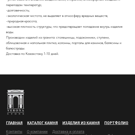
перепадам температур;
-долговечность;
-экологическая чистота, не выделяет в атмосферу вредных веществ;
-природная красота;
-высокая плотность структуры, что предотвращает попадание внутрь изделия
воды.
Производим изделий из гранита: столешницы, подоконники, ступени,
облицовочная и напольная плитка, колонны, порталы для каминов, балясины и
балюстрады.
Доставка по Казахстану 1-10 дней.
ГЛАВНАЯ
КАТАЛОГ КАМНЯ
ИЗДЕЛИЯ ИЗ КАМНЯ
ПОРТФОЛИО
Контакты
О компании
Доставка и оплата