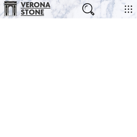
VERONA
STONE
+7 (702) 218-22-38
masterstone@yandex.kz