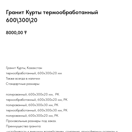
Гранит Курты термообработанный
600\300\20
8000,00
₸
КУПИТЬ
Гранит Курты, Казахстан
Казахстан, Алматы, ул Султана Бейбарыса, 32
термообработанный, 600х300х20 мм
Также всегда в наличии
Стандартные размеры:
полированный, 600х300х20 мм, РК
термообработанный, 600х300х20 мм, РК
полированный, 600х300х30 мм, РК
термообработанный, 600х300х30 мм, РК
полированный, 600х300х20 мм, РК
Произвольные размеры под заказ.
Преимущества гранита:
-устойчивость к внешним воздействиям, стиранию, атмосферным осадкам и