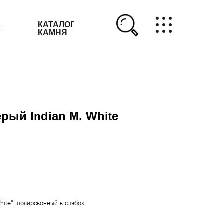
З
КАТАЛОГ
КАМНЯ
рый Indian M. White
hite", полированный в слэбах