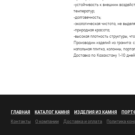
-устойчивость к внешним воздейс
температур;
-долговечность;
-экологическая чистота, не выдел
-природная красота;
-высокая плотность структуры, чт
Производим изделий из гранита: с
напольная плитка, колонны, порта
Доставка по Казахстану 1-10 дней
ГЛАВНАЯ
КАТАЛОГ КАМНЯ
ИЗДЕЛИЯ ИЗ КАМНЯ
ПОРТ
Контакты
О компании
Доставка и оплата
Политика ко