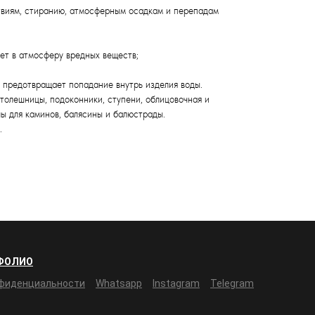
твиям, стиранию, атмосферным осадкам и перепадам
яет в атмосферу вредных веществ;
о предотвращает попадание внутрь изделия воды.
толешницы, подоконники, ступени, облицовочная и
лы для каминов, балясины и балюстрады.
.
ФОЛИО
нфиденциальности
Whatsapp
Instagram
Telegram