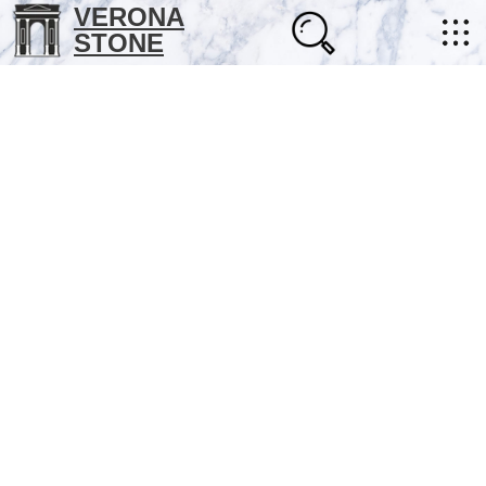
VERONA
STONE
+7 (702) 218-22-38
masterstone@yandex.kz