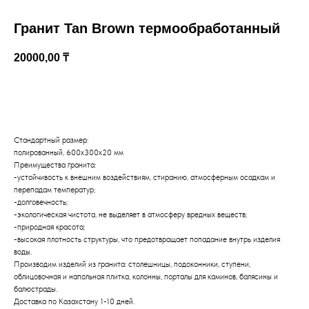
Гранит Tan Brown термообработанный
20000,00
₸
КУПИТЬ
Стандартный размер:
полированный, 600х300х20 мм
Преимущества гранита:
Казахстан, Алматы, ул Султана Бейбарыса,
32
-устойчивость к внешним воздействиям, стиранию, атмосферным осадкам и
перепадам температур;
-долговечность;
-экологическая чистота, не выделяет в атмосферу вредных веществ;
-природная красота;
-высокая плотность структуры, что предотвращает попадание внутрь изделия
воды.
Производим изделий из гранита: столешницы, подоконники, ступени,
облицовочная и напольная плитка, колонны, порталы для каминов, балясины и
балюстрады.
Доставка по Казахстану 1-10 дней.