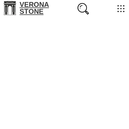
VERONA
STONE
+7 (702) 218-22-38
masterstone@yandex.kz