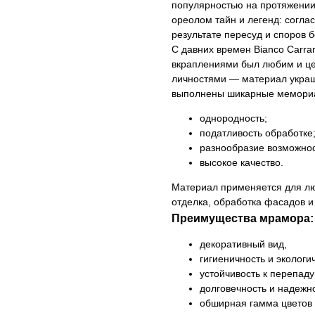
популярностью на протяжении
ореолом тайн и легенд: согла
результате пересуд и споров б
С давних времен Bianco Carr
вкраплениями был любим и ц
личностями — материал украш
выполнены шикарные мемориал
однородность;
податливость обработке
разнообразие возможнос
высокое качество.
Материал применяется для лю
отделка, обработка фасадов 
Преимущества мрамора:
декоративный вид,
гигиеничность и экологи
устойчивость к перепаду
долговечность и надежно
обширная гамма цветов 