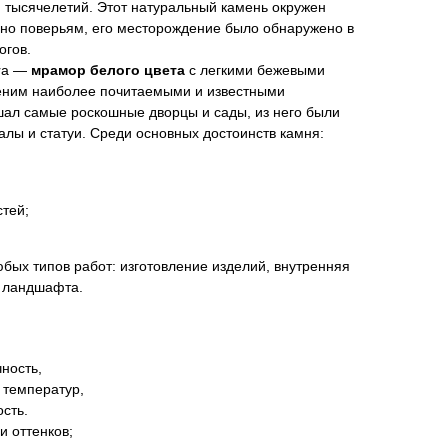
 тысячелетий. Этот натуральный камень окружен
сно поверьям, его месторождение было обнаружено в
огов.
ara —
мрамор белого цвета
с легкими бежевыми
еним наиболее почитаемыми и известными
ал самые роскошные дворцы и сады, из него были
ы и статуи. Среди основных достоинств камня:
;
тей;
бых типов работ: изготовление изделий, внутренняя
и ландшафта.
чность,
 температур,
сть.
и оттенков;