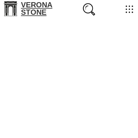
VERONA
STONE
+7 (702) 218-22-38
masterstone@yandex.kz