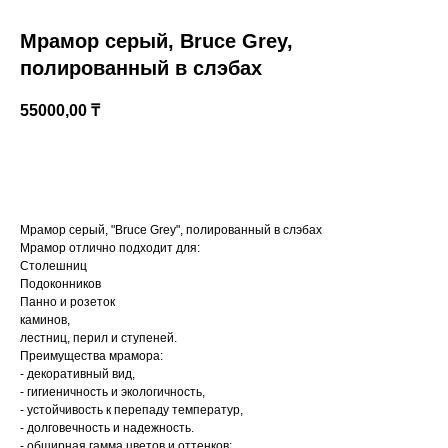
Мрамор серый, Bruce Grey,
полированный в слэбах
55000,00
₸
КУПИТЬ
Мрамор серый, "Bruce Grey", полированный в слэбах
Казахстан, Алматы, ул Султана Бейбарыса,
Мрамор отлично подходит для:
32
Столешниц
Подоконников
Панно и розеток
каминов,
лестниц, перил и ступеней.
Преимущества мрамора:
- декоративный вид,
- гигиеничность и экологичность,
- устойчивость к перепаду температур,
- долговечность и надежность.
- обширная гамма цветов и оттенков;