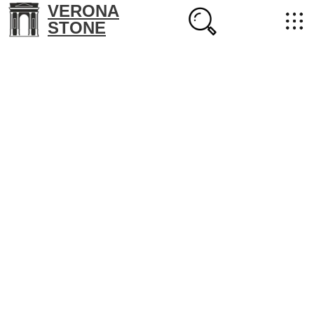
VERONA
STONE
+7 (702) 218-22-38
masterstone@yandex.kz