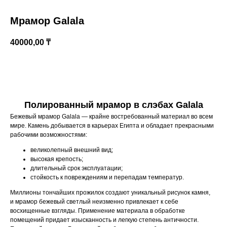
Мрамор Galala
40000,00
₸
КУПИТЬ
Полированный мрамор в слэбах Galala
Бежевый мрамор Galala — крайне востребованный материал во всем
Казахстан, Алматы, ул Султана Бейбарыса,
мире. Камень добывается в карьерах Египта и обладает прекрасными
32
рабочими возможностями:
великолепный внешний вид;
высокая крепость;
длительный срок эксплуатации;
стойкость к повреждениям и перепадам температур.
Миллионы тончайших прожилок создают уникальный рисунок камня,
и мрамор бежевый светлый неизменно привлекает к себе
восхищенные взгляды. Применение материала в обработке
помещений придает изысканность и легкую степень античности.