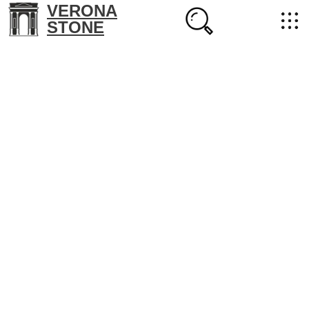
VERONA
STONE
+7 (702) 218-22-38
masterstone@yandex.kz