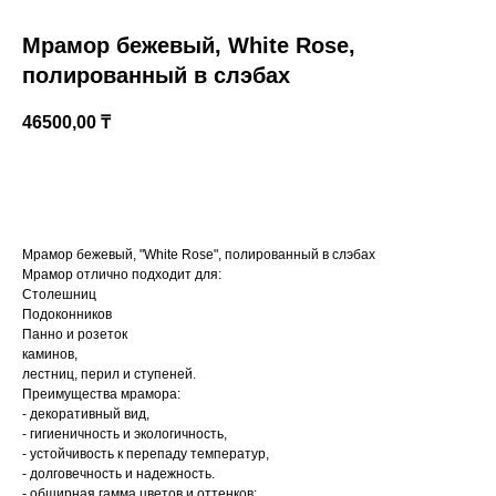
Мрамор бежевый, White Rose,
полированный в слэбах
46500,00
₸
КУПИТЬ
Мрамор бежевый, "White Rose", полированный в слэбах
Казахстан, Алматы, ул Султана Бейбарыса,
Мрамор отлично подходит для:
32
Столешниц
Подоконников
Панно и розеток
каминов,
лестниц, перил и ступеней.
Преимущества мрамора:
- декоративный вид,
- гигиеничность и экологичность,
- устойчивость к перепаду температур,
- долговечность и надежность.
- обширная гамма цветов и оттенков;