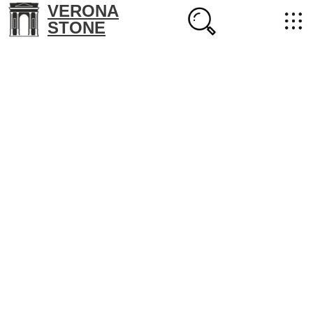
VERONA
STONE
+7 (702) 218-22-38
masterstone@yandex.kz