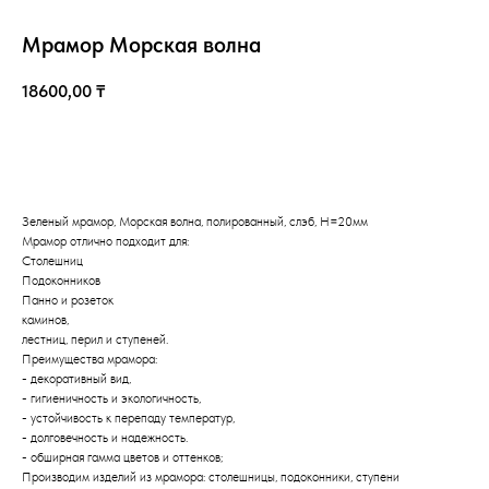
Мрамор Морская волна
18600,00
₸
КУПИТЬ
Зеленый мрамор, Морская волна, полированный, слэб, Н=20мм
Мрамор отлично подходит для:
Казахстан, Алматы, ул Султана Бейбарыса, 32
Столешниц
Подоконников
Панно и розеток
каминов,
лестниц, перил и ступеней.
Преимущества мрамора:
- декоративный вид,
- гигиеничность и экологичность,
- устойчивость к перепаду температур,
- долговечность и надежность.
- обширная гамма цветов и оттенков;
Производим изделий из мрамора: столешницы, подоконники, ступени