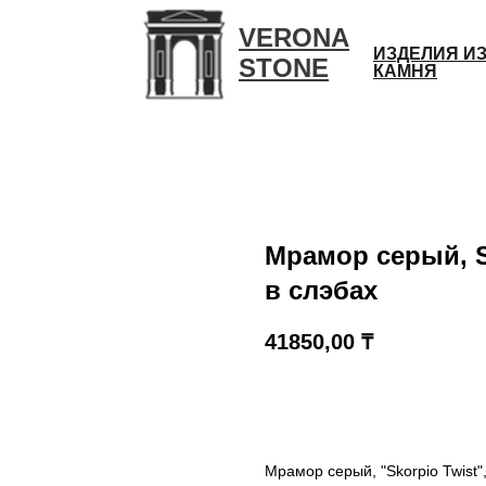
VERONA
ИЗДЕЛИЯ И
STONE
КАМНЯ
Мрамор серый, S
в слэбах
41850,00
₸
КУПИТЬ
Мрамор серый, "Skorpio Twist