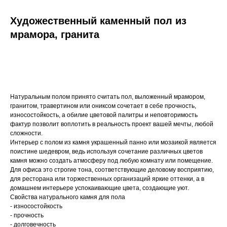
Художественный каменный пол из
мрамора, гранита
Купить
Натуральным полом принято считать пол, выложенный мрамором,
гранитом, травертином или ониксом сочетает в себе прочность,
износостойкость, а обилие цветовой палитры и неповторимость
Казахстан, Алматы, ул Султана Бейбарыса,
фактур позволит воплотить в реальность проект вашей мечты, любой
32
сложности.
Интерьер с полом из камня украшенный панно или мозаикой является
поистине шедевром, ведь используя сочетание различных цветов
камня можно создать атмосферу под любую комнату или помещение.
Для офиса это строгие тона, соответствующие деловому восприятию,
для ресторана или торжественных организаций яркие оттенки, а в
домашнем интерьере успокаивающие цвета, создающие уют.
Свойства натурального камня для пола
- износостойкость
- прочность
- долговечность