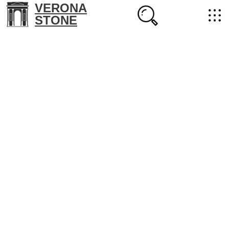
VERONA
STONE
+7 (702) 218-22-38
masterstone@yandex.kz