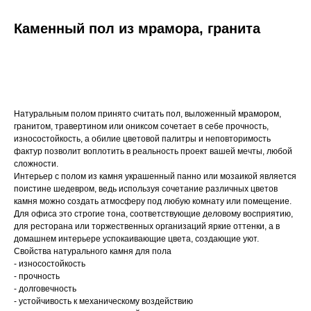
Каменный пол из мрамора, гранита
Купить
Натуральным полом принято считать пол, выложенный мрамором,
гранитом, травертином или ониксом сочетает в себе прочность,
износостойкость, а обилие цветовой палитры и неповторимость
фактур позволит воплотить в реальность проект вашей мечты, любой
сложности.
Казахстан, Алматы, ул Султана Бейбарыса,
Интерьер с полом из камня украшенный панно или мозаикой является
32
поистине шедевром, ведь используя сочетание различных цветов
камня можно создать атмосферу под любую комнату или помещение.
Для офиса это строгие тона, соответствующие деловому восприятию,
для ресторана или торжественных организаций яркие оттенки, а в
домашнем интерьере успокаивающие цвета, создающие уют.
Свойства натурального камня для пола
- износостойкость
- прочность
- долговечность
- устойчивость к механическому воздействию