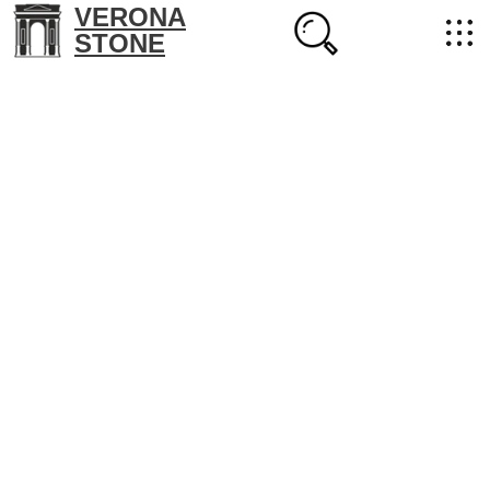
VERONA
STONE
+7 (702) 218-22-38
masterstone@yandex.kz