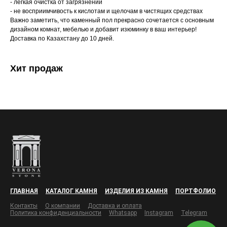
- легкая очистка от загрязнений
- не восприимчивость к кислотам и щелочам в чистящих средствах
Важно заметить, что каменный пол прекрасно сочетается с основным
дизайном комнат, мебелью и добавит изюминку в ваш интерьер!
Доставка по Казахстану до 10 дней.
Хит продаж
ГЛАВНАЯ
КАТАЛОГ КАМНЯ
ИЗДЕЛИЯ ИЗ КАМНЯ
ПОРТФОЛИО
Контакты
О компании
Доставка и оплата
Политика конфиденциальности
Whatsapp
Instagram
Telegram