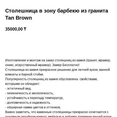
Столешница в зону барбекю из гранита
Tan Brown
35000,00
₸
Купить
Изготовление и монтаж на заказ столешниц из камня (гранит, мрамор,
Казахстан, Алматы, ул Султана Бейбарыса,
оникс, искусственный мрамор). Замер Бесплатно!
32
Столешница из камня прекрасное решение для летней кухни, ванной
комнаты и барной стойки.
Популярность столешниц из камня обусловлена свойствами,
которыми он обладает:
- эстетичный вид,
- гигиеничность и экологичность,
- устойчивость к перепаду температур,
- долговечность и надежность.
- обширная гамма цветов и оттенков;
Важно заметить, что каменные столешницы прекрасно сочетаются с
основным дизайном комнат, мебелью и добавят изюминку вашей кухне