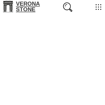
VERONA
STONE
+7 (702) 218-22-38
masterstone@yandex.kz