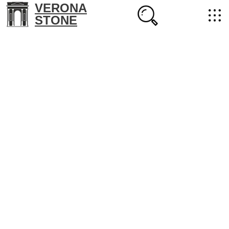
VERONA
STONE
+7 (702) 218-22-38
masterstone@yandex.kz