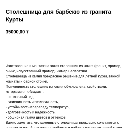
Столешница для барбекю из гранита
Курты
35000,00
₸
Купить
Изготовление и монтаж на заказ столешниц из камня (гранит, мрамор,
Казахстан, Алматы, ул Султана Бейбарыса,
оникс, искусственный мрамор). Замер Бесплатно!
32
Столешница из камня прекрасное решение для летней кухни, ванной
комнаты и барной стойки.
Популярность столешниц из камня обусловлена свойствами,
которыми он обладает:
- эстетичный вид,
- гигиеничность и экологичность,
- устойчивость к перепаду температур,
- долговечность и надежность.
- обширная гамма цветов и оттенков;
Важно заметить, что каменные столешницы прекрасно сочетаются с
основным дизайном комнат, мебелью и добавят изюминку вашей кухне