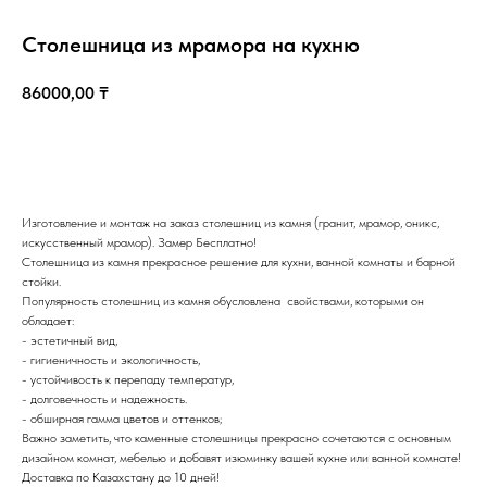
Столешница из мрамора на кухню
86000,00
₸
Купить
Изготовление и монтаж на заказ столешниц из камня (гранит, мрамор, оникс,
искусственный мрамор). Замер Бесплатно!
Казахстан, Алматы, ул Султана Бейбарыса, 32
Столешница из камня прекрасное решение для кухни, ванной комнаты и барной
стойки.
Популярность столешниц из камня обусловлена свойствами, которыми он
обладает:
- эстетичный вид,
- гигиеничность и экологичность,
- устойчивость к перепаду температур,
- долговечность и надежность.
- обширная гамма цветов и оттенков;
Важно заметить, что каменные столешницы прекрасно сочетаются с основным
дизайном комнат, мебелью и добавят изюминку вашей кухне или ванной комнате!
Доставка по Казахстану до 10 дней!