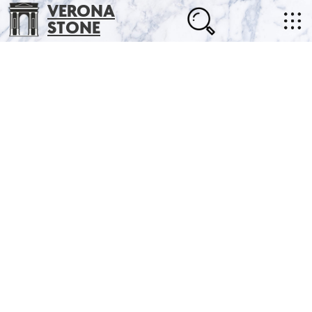
VERONA
STONE
+7 (702) 218-22-38
masterstone@yandex.kz