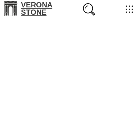
VERONA
STONE
+7 (702) 218-22-38
masterstone@yandex.kz