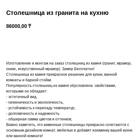
Столешница из гранита на кухню
86000,00
₸
Купить
Изготовление и монтаж на заказ столешниц из камня (гранит, мрамор,
оникс, искусственный мрамор). Замер Бесплатно!
Казахстан, Алматы, ул Султана Бейбарыса,
Столешница из камня прекрасное решение для кухни, ванной
32
комнаты и барной стойки.
Популярность столешниц из камня обусловлена свойствами,
которыми он обладает:
- эстетичный вид,
- гигиеничность и экологичность,
- устойчивость к перепаду температур,
- долговечность и надежность.
- обширная гамма цветов и оттенков;
Важно заметить, что каменные столешницы прекрасно сочетаются с
основным дизайном комнат, мебелью и добавят изюминку вашей кухне
или ванной комнате!