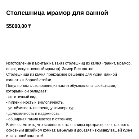
Столешница мрамор для ванной
55000,00
₸
Купить
Изготовление и монтаж на заказ столешниц из камня (гранит, мрамор,
оникс, искусственный мрамор). Замер Бесплатно!
Казахстан, Алматы, ул Султана Бейбарыса,
Столешница из камня прекрасное решение для кухни, ванной
32
комнаты и барной стойки.
Популярность столешниц из камня обусловлена свойствами,
которыми он обладает:
- эстетичный вид,
- гигиеничность и экологичность,
- устойчивость к перепаду температур,
- долговечность и надежность.
- обширная гамма цветов и оттенков;
Важно заметить, что каменные столешницы прекрасно сочетаются с
основным дизайном комнат, мебелью и добавят изюминку вашей кухне
или ванной комнате!