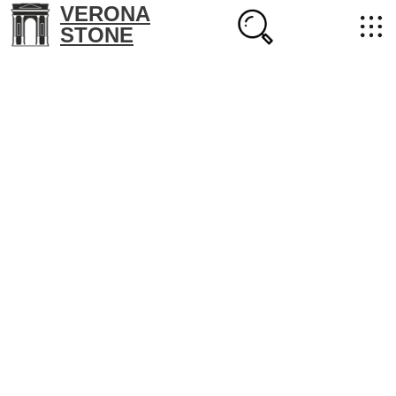
VERONA
STONE
+7 (702) 218-22-38
masterstone@yandex.kz