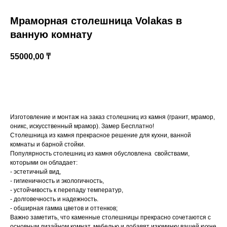
Мраморная столешница Volakas в
ванную комнату
55000,00
₸
Купить
Изготовление и монтаж на заказ столешниц из камня (гранит, мрамор,
Казахстан, Алматы, ул Султана Бейбарыса, 32
оникс, искусственный мрамор). Замер Бесплатно!
Столешница из камня прекрасное решение для кухни, ванной
комнаты и барной стойки.
Популярность столешниц из камня обусловлена свойствами,
которыми он обладает:
- эстетичный вид,
- гигиеничность и экологичность,
- устойчивость к перепаду температур,
- долговечность и надежность.
- обширная гамма цветов и оттенков;
Важно заметить, что каменные столешницы прекрасно сочетаются с
основным дизайном комнат, мебелью и добавят изюминку вашей кухне