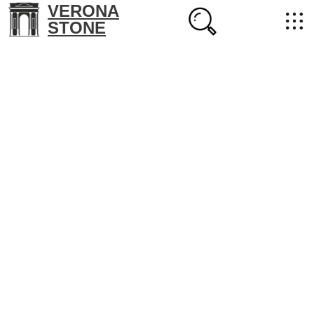
VERONA
STONE
+7 (702) 218-22-38
masterstone@yandex.kz