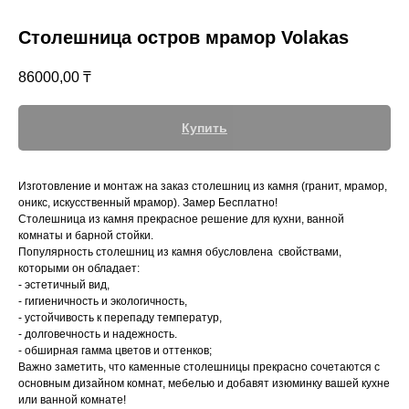
Столешница остров мрамор Volakas
86000,00
₸
Купить
Изготовление и монтаж на заказ столешниц из камня (гранит, мрамор,
оникс, искусственный мрамор). Замер Бесплатно!
Казахстан, Алматы, ул Султана Бейбарыса,
Столешница из камня прекрасное решение для кухни, ванной
32
комнаты и барной стойки.
Популярность столешниц из камня обусловлена свойствами,
которыми он обладает:
- эстетичный вид,
- гигиеничность и экологичность,
- устойчивость к перепаду температур,
- долговечность и надежность.
- обширная гамма цветов и оттенков;
Важно заметить, что каменные столешницы прекрасно сочетаются с
основным дизайном комнат, мебелью и добавят изюминку вашей кухне
или ванной комнате!