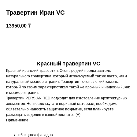
Травертин Иран VC
13950,00
₸
Купить
Красный травертин VC
Красный иранский травертин. Очень редкий представитель
Казахстан, Алматы, ул Султана Бейбарыса,
натурального травертина, который используемый так же часто, как и
32
натуральный мрамор и гранит. Травертин - очень легкий камень,
который по своим характеристикам такой же прочный и надежный, как
и мрамор и гранит.
Травертин PERSIAN RED подходит для изготовление архитектурных
элементов. Но, поскольку это пористый материал, необходимо
обязательно наносить защитное покрытие, если планируете
размещать изделия в ванной комнате. (V)
Применение:
облицовка фасадов