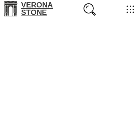
VERONA
STONE
+7 (702) 218-22-38
masterstone@yandex.kz