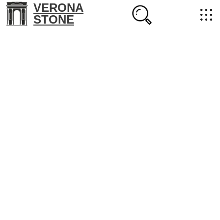
VERONA
STONE
+7 (702) 218-22-38
masterstone@yandex.kz