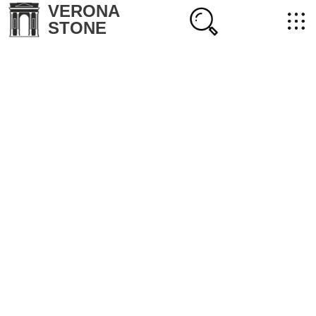
VERONA
STONE
+7 (702) 218-22-38
masterstone@yandex.kz