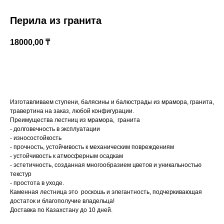
Перила из гранита
18000,00
₸
Купить
Изготавливаем ступени, балясины и балюстрады из мрамора, гранита,
травертина на заказ, любой конфигурации.
Казахстан, Алматы, ул Султана Бейбарыса,
Преимущества лестниц из мрамора, гранита
32
- долговечность в эксплуатации
- износостойкость
- прочность, устойчивость к механическим повреждениям
- устойчивость к атмосферным осадкам
- эстетичность, созданная многообразием цветов и уникальностью
текстур
- простота в уходе.
Каменная лестница это роскошь и элегантность, подчеркивающая
достаток и благополучие владельца!
Доставка по Казахстану до 10 дней.