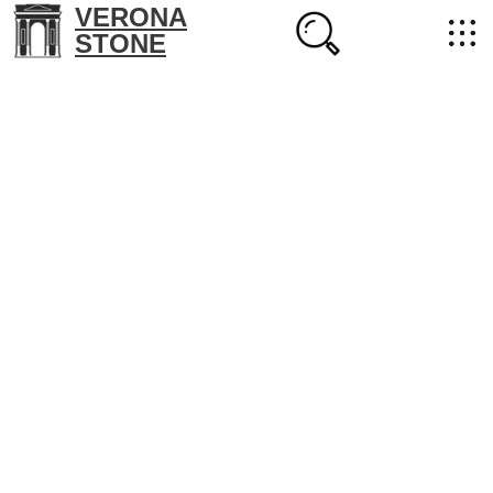
VERONA
STONE
+7 (702) 218-22-38
masterstone@yandex.kz