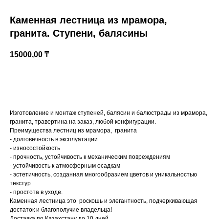
Каменная лестница из мрамора,
гранита. Ступени, балясины
15000,00
₸
Купить
Изготовление и монтаж ступеней, балясин и балюстрады из мрамора,
Казахстан, Алматы, ул Султана Бейбарыса,
гранита, травертина на заказ, любой конфигурации.
32
Преимущества лестниц из мрамора, гранита
- долговечность в эксплуатации
- износостойкость
- прочность, устойчивость к механическим повреждениям
- устойчивость к атмосферным осадкам
- эстетичность, созданная многообразием цветов и уникальностью
текстур
- простота в уходе.
Каменная лестница это роскошь и элегантность, подчеркивающая
достаток и благополучие владельца!
Доставка по Казахстану до 10 дней.