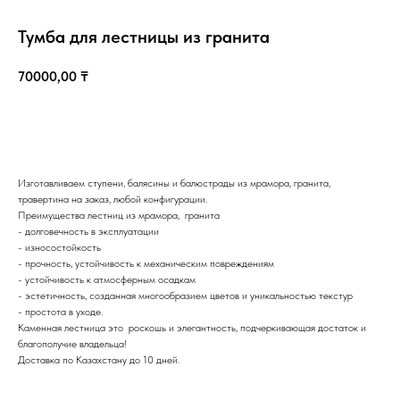
Тумба для лестницы из гранита
70000,00
₸
Купить
Изготавливаем ступени, балясины и балюстрады из мрамора, гранита,
травертина на заказ, любой конфигурации.
Казахстан, Алматы, ул Султана Бейбарыса, 32
Преимущества лестниц из мрамора, гранита
- долговечность в эксплуатации
- износостойкость
- прочность, устойчивость к механическим повреждениям
- устойчивость к атмосферным осадкам
- эстетичность, созданная многообразием цветов и уникальностью текстур
- простота в уходе.
Каменная лестница это роскошь и элегантность, подчеркивающая достаток и
благополучие владельца!
Доставка по Казахстану до 10 дней.