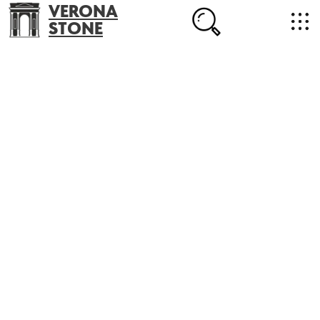
VERONA
STONE
+7 (702) 218-22-38
masterstone@yandex.kz