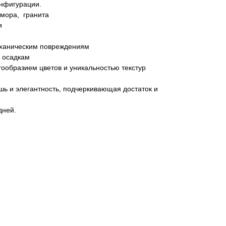
онфигурации.
мора, гранита
и
механическим повреждениям
м осадкам
огообразием цветов и уникальностью текстур
ь и элегантность, подчеркивающая достаток и
дней.