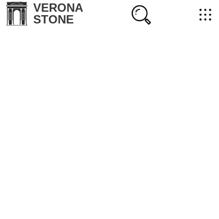
VERONA
STONE
+7 (702) 218-22-38
masterstone@yandex.kz