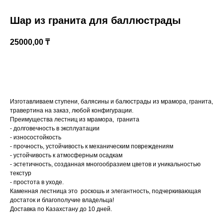
Шар из гранита для баллюстрады
25000,00
₸
Купить
Изготавливаем ступени, балясины и балюстрады из мрамора, гранита,
травертина на заказ, любой конфигурации.
Казахстан, Алматы, ул Султана Бейбарыса,
Преимущества лестниц из мрамора, гранита
32
- долговечность в эксплуатации
- износостойкость
- прочность, устойчивость к механическим повреждениям
- устойчивость к атмосферным осадкам
- эстетичность, созданная многообразием цветов и уникальностью
текстур
- простота в уходе.
Каменная лестница это роскошь и элегантность, подчеркивающая
достаток и благополучие владельца!
Доставка по Казахстану до 10 дней.